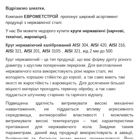
Відрізаємо шматки.
Компанія
ЕВРОМЕТСТРОЙ
пропонує широкий асортимент
продукції з нержавіючої сталі.
У нас Ви можете недорого купити
круги нержавіючі (харчові,
технічні, жароміцні).
Круг нержавіючий калібрований AISI
304,
AISI
420,
AISI
316,
AISI
321,
AISI
201,
AISI
310S ,
AISI
321, від 2 мм до 500.
Круг нержавіючий – це тип продукції, що має форму дроту різного
діаметру з круглим поперечним перерізом. Для виготовлення
нержавіючого кола використовують різні марки сталі, які
володіють хорошою стійкістю до корозії, а так само мають такі
якості як жаростійкість і жароміцність. Для досягнення більшої
міцності матеріал проходить термічну обробку, а так само
піддається штучному старінню та гарячого відпалу.
Підвищена здатність витримувати високі механічні
навантаження, не піддається впливу агресивного
середовища, антикорозійні властивості і можливість
витримувати високі температури – такі характеристики
притаманні для нержавіючого кола. Завдяки таким
параметрам, даний вид продукції використовують в авіації,
будівництві та багатьох інших видах промисловості. Його