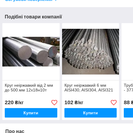
Подібні товари компанії
Круг неіржавкий від 2 мм
Круг неіржавкий 6 мм
Труб
до 500.мм 12х18н10т
AISI430, AISI304, AISI321
- 37
220
102
88
₴/кг
₴/кг
₴
Купити
Купити
Про нас