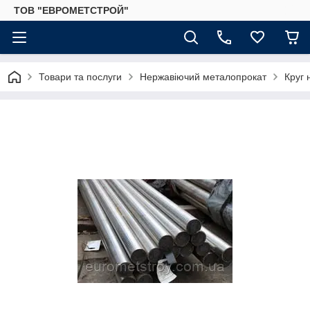
ТОВ "ЕВРОМЕТСТРОЙ"
Товари та послуги
Нержавіючий металопрокат
Круг 