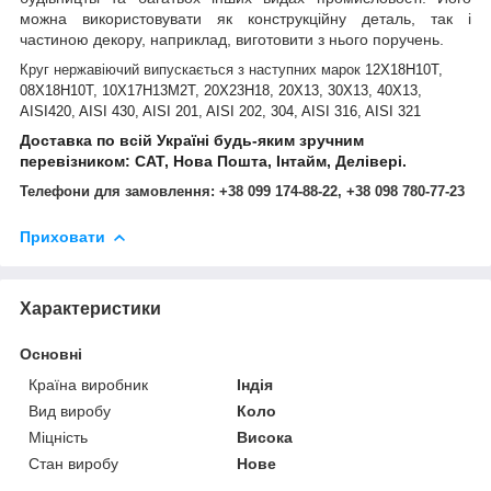
можна використовувати як конструкційну деталь, так і
частиною декору, наприклад, виготовити з нього поручень.
Круг нержавіючий випускається з наступних марок
12Х18Н10Т,
08Х18Н10Т, 10Х17Н13М2Т, 20Х23Н18, 20Х13, 30Х13, 40Х13,
AISI420, AISI 430, AISI 201, AISI 202, 304, AISI 316, AISI 321
Доставка по всій Україні будь-яким зручним
перевізником: САТ, Нова Пошта, Інтайм, Делівері.
Телефони для замовлення:
+38 0
99
174-88-22,
+38 0
98
780-77-23
Приховати
Характеристики
Основні
Країна виробник
Індія
Вид виробу
Коло
Міцність
Висока
Стан виробу
Нове