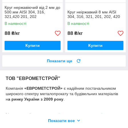
Круг нержавіючий від 2 мм до
500.мм AISI 304, 316,
Круг неіржавкий 8 мм AISI
321,420 201, 202
304, 316, 321, 201, 202, 420
В наявності
В наявності
88
88
₴/кг
₴/кг
Купити
Купити
Показати ще
ТОВ "ЕВРОМЕТСТРОЙ"
Компанія
«ЕВРОМЕТСТРОЙ»
є надійним постачальником
широкого спектру металопрокату та будівельних матеріалів
н
а ринку України з 2009 року
.
Можна придбати
кольоровий металопрокат
,
чорний
,
нержавіючий
та
оцинкований
. Всі вироби можна купити оптом
Показати все
і в роздріб. Весь прокат в наявності у великих обсягах на