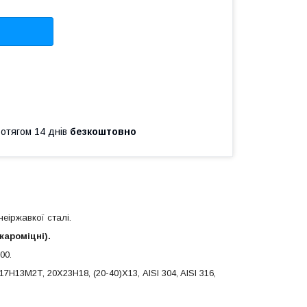
ротягом 14 днів
безкоштовно
еіржавкої сталі.
 жароміцні).
00.
Н13М2Т, 20Х23Н18, (20-40)Х13, AISI 304, AISI 316,