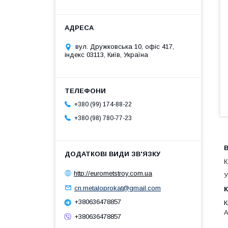
вул. Дружковська 10, офіс 417,
індекс 03113, Київ, Україна
+380 (99) 174-88-22
+380 (98) 780-77-23
В
К
http://eurometstroy.com.ua
У
cn.metaloprokat@gmail.com
К
+380636478857
К
A
+380636478857