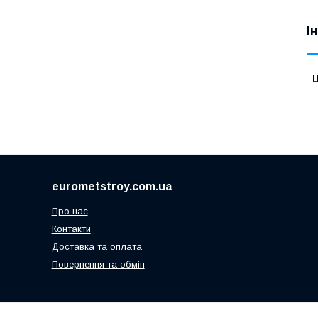
І
Ц
eurometstroy.com.ua
Про нас
Контакти
Доставка та оплата
Повернення та обмін