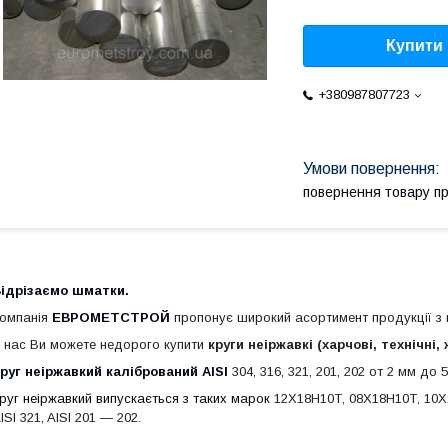
Купити
+380987807723
повернення товару п
ідрізаємо шматки.
омпанія
ЕВРОМЕТСТРОЙ
пропонує широкий асортимент продукції з н
 нас Ви можете недорого купити
круги неіржавкі (харчові, технічні,
руг неіржавкий калібрований AISI
304, 316, 321, 201, 202 от 2 мм до 5
руг неіржавкий випускається з таких марок
12Х18Н10Т, 08Х18Н10Т, 10Х17
ISI 321, AISI 201 ― 202.