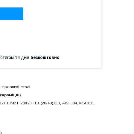
ротягом 14 днів
безкоштовно
еіржавкої сталі.
 жароміцні).
Н13М2Т, 20Х23Н18, (20-40)Х13, AISI 304, AISI 316,
3