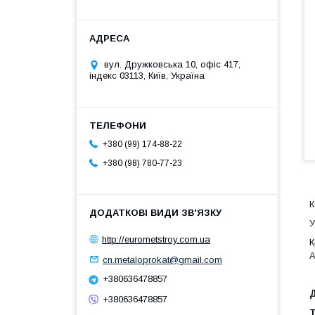
вул. Дружковська 10, офіс 417,
індекс 03113, Київ, Україна
+380 (99) 174-88-22
+380 (98) 780-77-23
К
У
http://eurometstroy.com.ua
К
A
cn.metaloprokat@gmail.com
+380636478857
Д
+380636478857
Т