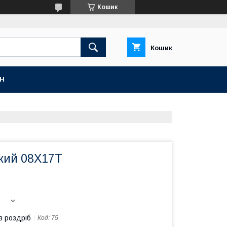
Кошик
Кошик
ІН
вкий 08Х17Т
в роздріб
Код:
75