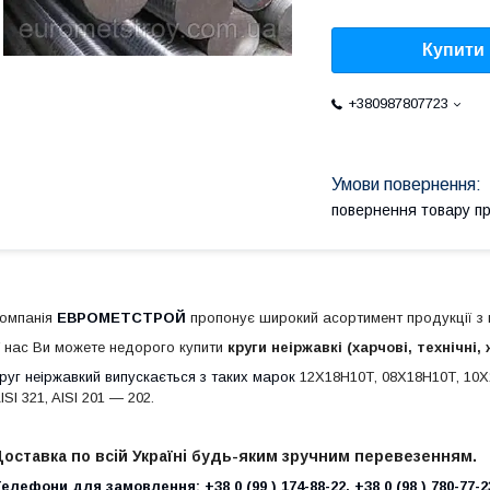
Купити
+380987807723
повернення товару п
омпанія
ЕВРОМЕТСТРОЙ
пропонує широкий асортимент продукції з н
 нас Ви можете недорого купити
круги неіржавкі (харчові, технічні,
руг неіржавкий випускається з таких марок
12Х18Н10Т, 08Х18Н10Т, 10Х17
ISI 321, AISI 201 ― 202.
оставка по всій Україні будь-яким зручним перевезенням.
елефони для замовлення:
+38 0
99
174-88-22,
+38 0
98
780-77-2