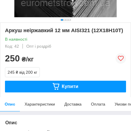
Аркуш неіржавкий 12 мм AISI321 (12Х18Н10Т)
В наявності
Код: 42
Опт і роздріб
250
₴/кг
245 ₴
від 200 кг
Купити
Опис
Характеристики
Доставка
Оплата
Умови п
Опис