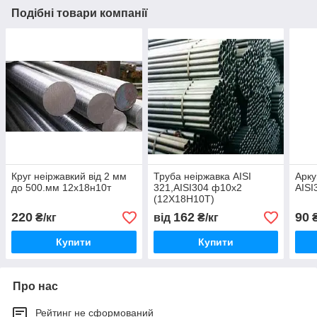
Подібні товари компанії
Круг неіржавкий від 2 мм
Труба неіржавка AISI
Арку
до 500.мм 12х18н10т
321,AISI304 ф10х2
AISI
(12Х18Н10Т)
220
162
90
₴/кг
від
₴/кг
₴
Купити
Купити
Про нас
Рейтинг не сформований