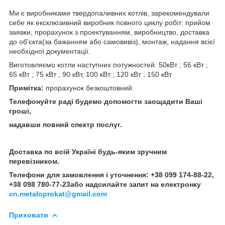
Ми є виробниками твердопаливних котлів, зарекомендували
себе як ексклюзивний виробник повного циклу робіт: прийом
заявки, прорахунок з проектуванням, виробництво, доставка
до об'єкта(за бажанням або самовивіз), монтаж, надання всієї
необхідної документації.
Виготовляємо котли наступних потужностей: 50кВт ; 56 кВт ;
65 кВт ; 75 кВт ; 90 кВт, 100 кВт ; 120 кВт ; 150 кВт
Примітка:
прорахунок безкоштовний.
Телефонуйте раді будемо допомогти заощадити Ваші
гроші,
надавши повний спектр послуг.
Доставка по всій Україні будь-яким зручним
перевізником.
Телефони для замовлення і уточнення:
+38 099 174-88-22,
+38 098 780-77-23
або надсилайте запит на електронку
cn.metaloprokat@gmail.com
Приховати