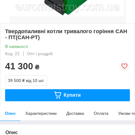
Твердопаливні котли тривалого горіння САН
- ПТ(САН-РТ)
В наявності
Код: 22
Опт і роздріб
41 300
₴
39 500 ₴
від 10 шт.
Купити
Опис
Характеристики
Доставка
Оплата
Умови п
Опис